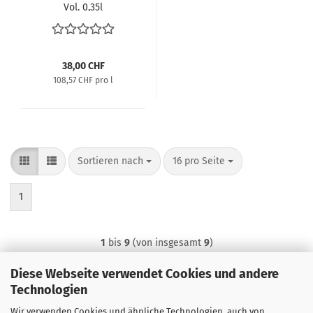
Vol. 0,35l
38,00 CHF
108,57 CHF pro l
Sortieren nach
pro Seite
Sortieren nach
16 pro Seite
1
1
bis
9
(von insgesamt
9
)
Diese Webseite verwendet Cookies und andere
Technologien
Wir verwenden Cookies und ähnliche Technologien, auch von