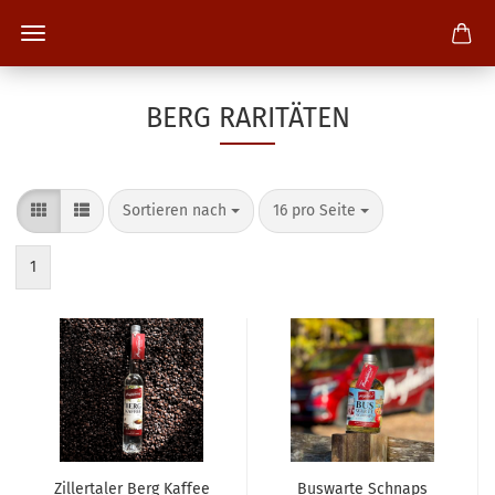
BERG RARITÄTEN
Sortieren nach
pro Seite
Sortieren nach
16 pro Seite
1
Zillertaler Berg Kaffee
Buswarte Schnaps