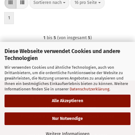
Sortieren nach
pro Seite
Sortieren nach
16 pro Seite
1
1
bis
5
(von insgesamt
5
)
Diese Webseite verwendet Cookies und andere
Technologien
Wir verwenden Cookies und ähnliche Technologien, auch von
Drittanbietern, um die ordentliche Funktionsweise der Website zu
gewährleisten, die Nutzung unseres Angebotes zu analysieren und
Ihnen ein bestmögliches Einkaufserlebnis bieten zu können. Weitere
Informationen finden Sie in unserer
Datenschutzerklärung
.
Kontakt
Widerrufsrecht & Muster-Widerrufsformular
Versand- & Zahlungsbedingungen
Sitzung unterbrochen
Alle Akzeptieren
frickTALER
Impressum
AGB
Privatsphäre und Datenschutz
Callback Service
Nur Notwendige
Cookie Einstellungen
Weitere Informationen