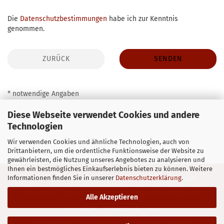
DATENSCHUTZBESTIMMUNGEN
Die
Datenschutzbestimmungen
habe ich zur Kenntnis
genommen.
ZURÜCK
SENDEN
* notwendige Angaben
Diese Webseite verwendet Cookies und andere
Technologien
Wir verwenden Cookies und ähnliche Technologien, auch von
Drittanbietern, um die ordentliche Funktionsweise der Website zu
gewährleisten, die Nutzung unseres Angebotes zu analysieren und
Ihnen ein bestmögliches Einkaufserlebnis bieten zu können. Weitere
Informationen finden Sie in unserer
Datenschutzerklärung
.
Kontakt
Widerrufsrecht & Muster-Widerrufsformular
Versand- & Zahlungsbedingungen
Sitzung unterbrochen
Alle Akzeptieren
frickTALER
Impressum
AGB
Privatsphäre und Datenschutz
Callback Service